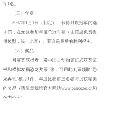
军1名。
（三）年赛：
2007年1月1日（初定），获得月度冠军的选
手们，在元旦参加年度总冠军赛（由馆里免费提
供模型，统一比赛）。看谁是最后的胜利得主。
（四）奖品：
月赛奖获得者，发中国古动物馆正式获奖证
书和模拟发掘恐龙奖票1张，可用此奖票领取“恐
龙再现”模型1件。年度比赛前三名者将另获精美
的奖品（请留意我馆官方网站www.paleozoo.cn和
馆内公示）。
上一篇：
“天地之间”夏令营活......
下一篇：
中科院古脊椎所中国古......
联系我们
Contact us